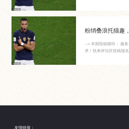
席202...
粉绡叠浪托猫趣
--> 本期投稿模特： 
求！快来评论区投稿报名吧！
友情链接：