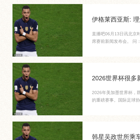
伊格莱西亚斯: 
直播吧06月13日讯北
席赛前新闻发布会。 问
牙...
2026世界杯很
2026年美加墨世界杯
的重磅赛事。国际足球协会
韩星吴政世所乘车