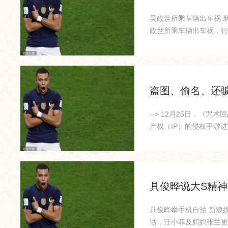
吴政世所乘车辆出车祸 
政世所乘车辆出车祸，行
伤。警...
盗图、偷名、还
--> 12月25日，
产权（IP）的侵权手游
正...
具俊晔说大S精神
具俊晔举手机自拍 新浪
话，汪小菲及妈妈张兰更