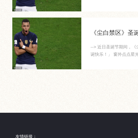
《尘白禁区》圣
--> 近日圣诞节期间
诞快乐！」 窗外点点星
与...
友情链接：