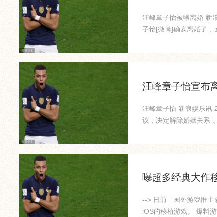
汪峰章子怡被曝离婚 新浪
子怡[微博]确实离婚了，女
汪峰章子怡宣布
汪峰章子怡 新浪娱乐讯
议，决定解除婚姻关系”。
曝超多经典大作
--> 日前，国外游戏推主@Ni
iOS的移植游戏。 爆料游