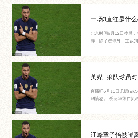
一场3直红是什么
北京时间6月12日凌晨
赛，除了进球外，主裁判
念，...
英媒: 狼队球员
直播吧6月11日讯据ta
到愤怒。 爱德华兹在执教
汪峰章子怡被曝