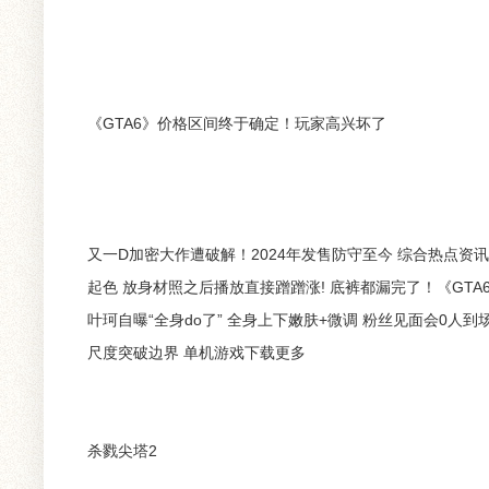
《GTA6》价格区间终于确定！玩家高兴坏了
又一D加密大作遭破解！2024年发售防守至今 综合热点资
起色 放身材照之后播放直接蹭蹭涨! 底裤都漏完了！《GT
叶珂自曝“全身do了” 全身上下嫩肤+微调 粉丝见面会0
尺度突破边界 单机游戏下载更多
杀戮尖塔2