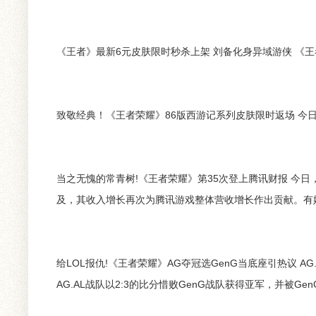
《王者》最新6元皮肤限时秒杀上架 刘备化身异域游侠 《王者荣耀》
致敬经典！《王者荣耀》86版西游记系列皮肤限时返场 今日（5月
当之无愧的常青树!《王者荣耀》第35次登上腾讯财报 今日
及，其收入增长再次为腾讯游戏整体营收增长作出贡献。有媒体统计
给LOL报仇!《王者荣耀》AG夺冠选GenG当底座引热议 
AG.AL战队以2:3的比分惜败GenG战队获得亚军，并被GenG