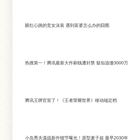
眼红心跳的竞女泳装 遇到富婆怎么办的囧图
热搜第一！腾讯最新大作刷钱遭封禁 疑似追缴3000万
腾讯王牌官宣了！《王者荣耀世界》移动端定档
小岛秀夫谍战新作细节曝光！原型麦子叔 最早2030年