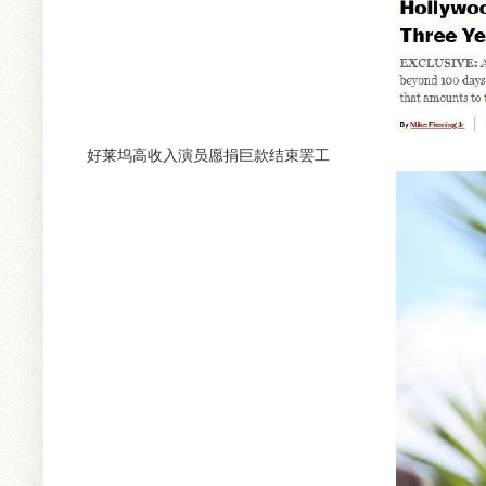
好莱坞高收入演员愿捐巨款结束罢工