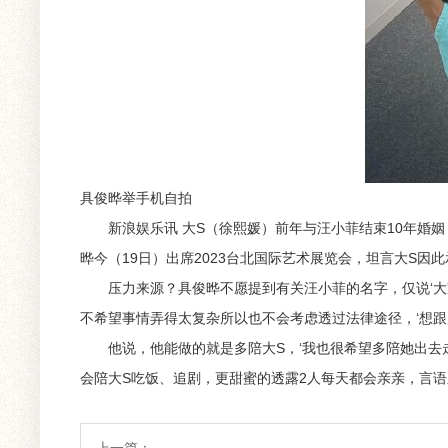
具俊晔举手机自拍
新浪娱乐讯 大S（徐熙媛）前年与汪小菲结束10年婚姻
晔今（19日）出席2023台北国际艺术展览会，坦言大S因
压力来源？具俊晔不愿提到有关汪小菲的名字，仅说‘大家
不希望事情弄得太复杂所以也不会考虑透过法律途径，‘想
他说，他能做的就是多陪大S，‘我也很希望多陪她出去走
会陪大S吃饭、追剧，更甜蜜的透露2人每天都会亲亲，言